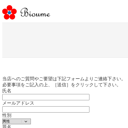
内
容
を
ス
キ
ッ
プ
当店へのご質問やご要望は下記フォームよりご連絡下さい。
必要事項をご記入の上、［送信］をクリックして下さい。
氏名
メールアドレス
性別
題名