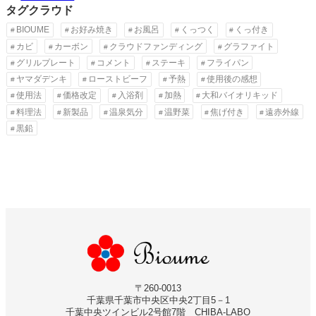
タグクラウド
BIOUME
お好み焼き
お風呂
くっつく
くっ付き
カビ
カーボン
クラウドファンディング
グラファイト
グリルプレート
コメント
ステーキ
フライパン
ヤマダデンキ
ローストビーフ
予熱
使用後の感想
使用法
価格改定
入浴剤
加熱
大和バイオリキッド
料理法
新製品
温泉気分
温野菜
焦げ付き
遠赤外線
黒鉛
〒260-0013
千葉県千葉市中央区中央2丁目5－1
千葉中央ツインビル2号館7階 CHIBA-LABO