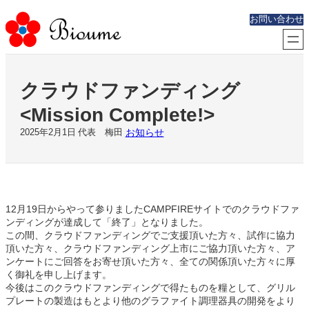
内
お問い合わせ
容
を
ス
キ
ッ
クラウドファンディング
プ
<Mission Complete!>
お知らせ
2025年2月1日
代表 梅田
12月19日からやって参りましたCAMPFIREサイトでのクラウドファ
ンディングが達成して「終了」となりました。
この間、クラウドファンディングでご支援頂いた方々、試作に協力
頂いた方々、クラウドファンディング上市にご協力頂いた方々、ア
ンケートにご回答をお寄せ頂いた方々、全ての関係頂いた方々に厚
く御礼を申し上げます。
今後はこのクラウドファンディングで得たものを糧として、グリル
プレートの製造はもとより他のグラファイト調理器具の開発をより