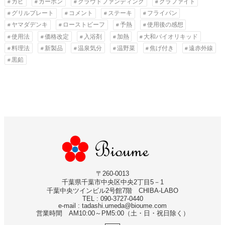
カビ
カーボン
クラウドファンディング
グラファイト
グリルプレート
コメント
ステーキ
フライパン
ヤマダデンキ
ローストビーフ
予熱
使用後の感想
使用法
価格改定
入浴剤
加熱
大和バイオリキッド
料理法
新製品
温泉気分
温野菜
焦げ付き
遠赤外線
黒鉛
〒260-0013
千葉県千葉市中央区中央2丁目5－1
千葉中央ツインビル2号館7階 CHIBA-LABO
TEL : 090-3727-0440
e-mail : tadashi.umeda@bioume.com
営業時間 AM10:00～PM5:00（土・日・祝日除く）