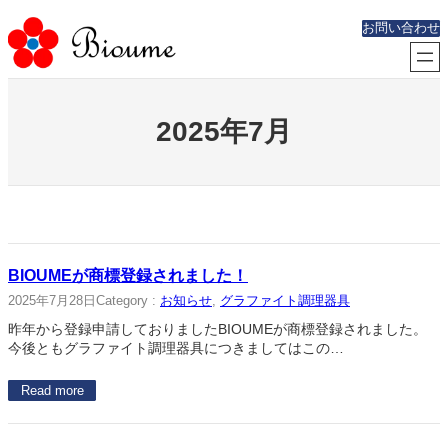
内
お問い合わせ
容
を
ス
キ
ッ
2025年7月
プ
BIOUMEが商標登録されました！
2025年7月28日
Category :
お知らせ
, 
グラファイト調理器具
昨年から登録申請しておりましたBIOUMEが商標登録されました。
今後ともグラファイト調理器具につきましてはこの…
Read more