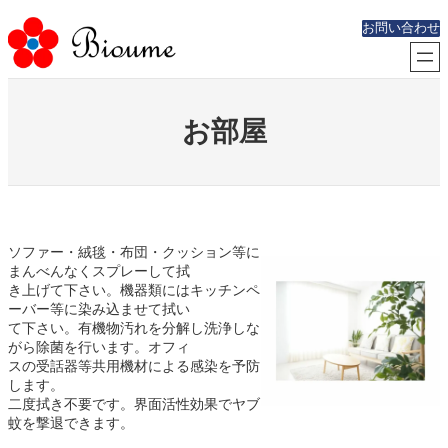
内
お問い合わせ
容
を
ス
キ
ッ
お部屋
プ
ソファー・絨毯・布団・クッション等に
まんべんなくスプレーして拭
き上げて下さい。機器類にはキッチンペ
ーバー等に染み込ませて拭い
て下さい。有機物汚れを分解し洗浄しな
がら除菌を行います。オフィ
スの受話器等共用機材による感染を予防
します。
二度拭き不要です。界面活性効果でヤブ
蚊を撃退できます。