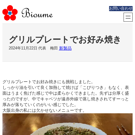
内
お問い合わせ
容
を
ス
キ
ッ
グリルプレートでお好み焼き
プ
新製品
2024年11月22日
代表 梅田
グリルプレートでお好み焼きにも挑戦しました。
しっかり油を引いて良く加熱して焼けば「こびりつき」もなく、表
面はうまく焦げた感じで中は柔らかくできました。先ずは分厚く盛
ったのですが、中でキャベツが遠赤外線で蒸し焼きされてすーっと
厚みが落ちていくのがいい感じでした。
大阪出身の私には欠かせないメニューです。