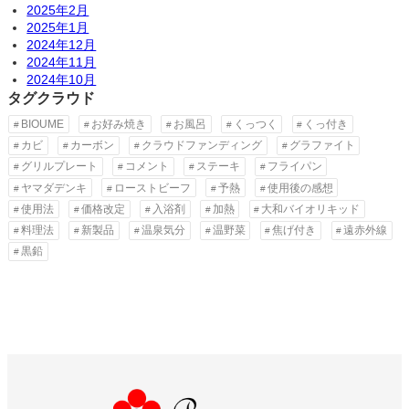
2025年2月
2025年1月
2024年12月
2024年11月
2024年10月
タグクラウド
BIOUME
お好み焼き
お風呂
くっつく
くっ付き
カビ
カーボン
クラウドファンディング
グラファイト
グリルプレート
コメント
ステーキ
フライパン
ヤマダデンキ
ローストビーフ
予熱
使用後の感想
使用法
価格改定
入浴剤
加熱
大和バイオリキッド
料理法
新製品
温泉気分
温野菜
焦げ付き
遠赤外線
黒鉛