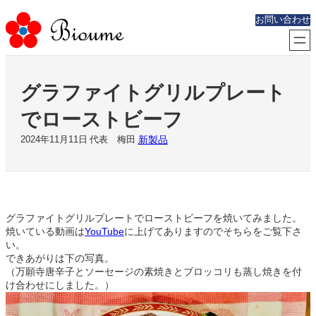
内
お問い合わせ
容
を
ス
キ
ッ
グラファイトグリルプレート
プ
でローストビーフ
新製品
2024年11月11日
代表 梅田
グラファイトグリルプレートでローストビーフを焼いてみました。
焼いている動画は
YouTube
に上げてありますのでそちらをご覧下さ
い。
できあがりは下の写真。
（万願寺唐辛子とソーセージの素焼きとブロッコリも蒸し焼きを付
け合わせにしました。）