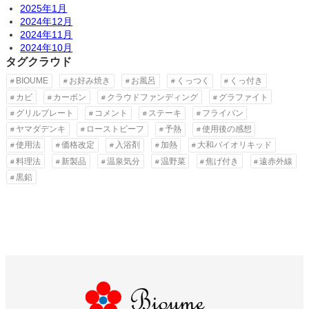
2025年1月
2024年12月
2024年11月
2024年10月
タグクラウド
BIOUME
お好み焼き
お風呂
くっつく
くっ付き
カビ
カーボン
クラウドファンディング
グラファイト
グリルプレート
コメント
ステーキ
フライパン
ヤマダデンキ
ローストビーフ
予熱
使用後の感想
使用法
価格改定
入浴剤
加熱
大和バイオリキッド
料理法
新製品
温泉気分
温野菜
焦げ付き
遠赤外線
黒鉛