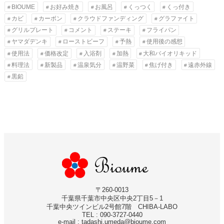
BIOUME
お好み焼き
お風呂
くっつく
くっ付き
カビ
カーボン
クラウドファンディング
グラファイト
グリルプレート
コメント
ステーキ
フライパン
ヤマダデンキ
ローストビーフ
予熱
使用後の感想
使用法
価格改定
入浴剤
加熱
大和バイオリキッド
料理法
新製品
温泉気分
温野菜
焦げ付き
遠赤外線
黒鉛
〒260-0013
千葉県千葉市中央区中央2丁目5－1
千葉中央ツインビル2号館7階 CHIBA-LABO
TEL : 090-3727-0440
e-mail : tadashi.umeda@bioume.com